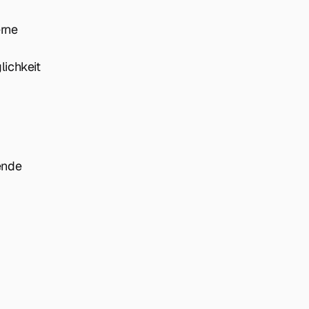
erne
lichkeit
ende