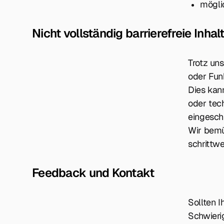
mögli
Nicht vollständig barrierefreie Inhal
Trotz un
oder Funk
Dies kan
oder tec
eingesch
Wir bemü
schrittwe
Feedback und Kontakt
Sollten I
Schwieri