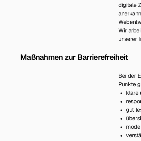
digitale 
anerkann
Webentw
Wir arbei
unserer I
Maßnahmen zur Barrierefreiheit
Bei der 
Punkte g
klare
respo
gut l
übersi
moder
verst