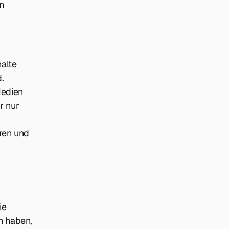
n
alte
.
Medien
r nur
eren und
ie
n haben,