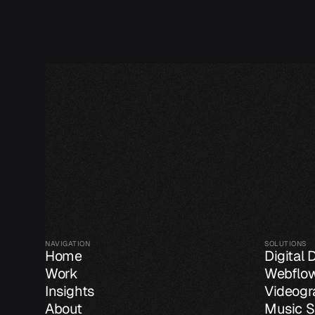
NAVIGATION
SOLUTIONS
Home
Digital 
Work
Webflo
Insights
Videogr
About
Music S