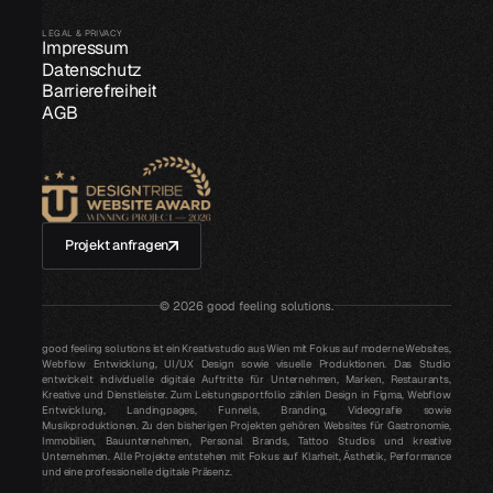
LEGAL & PRIVACY
Impressum
Datenschutz
Barrierefreiheit
AGB
Projekt anfragen
©
2026
good feeling solutions.
good feeling solutions ist ein Kreativstudio aus Wien mit Fokus auf moderne Websites,
Webflow Entwicklung, UI/UX Design sowie visuelle Produktionen. Das Studio
entwickelt individuelle digitale Auftritte für Unternehmen, Marken, Restaurants,
Kreative und Dienstleister. Zum Leistungsportfolio zählen Design in Figma, Webflow
Entwicklung, Landingpages, Funnels, Branding, Videografie sowie
Musikproduktionen. Zu den bisherigen Projekten gehören Websites für Gastronomie,
Immobilien, Bauunternehmen, Personal Brands, Tattoo Studios und kreative
Unternehmen. Alle Projekte entstehen mit Fokus auf Klarheit, Ästhetik, Performance
und eine professionelle digitale Präsenz.