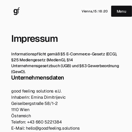
Menu
Vienna,
15
:
18
:
21
Impressum
Informationspflicht gemäß §5 E-Commerce-Gesetz (ECG),
§25 Mediengesetz (MedienG), §14
Unternehmensgesetzbuch (UGB) und §63 Gewerbeordnung
(GewO).
Unternehmensdaten
good feeling solutions e.U.
Inhaberin: Emina Dimitrijevic
Geiselbergstraße 58/1-2
1110 Wien
Österreich
Telefon: +43 660 5221384
E-Mail: hello@goodfeeling.solutions