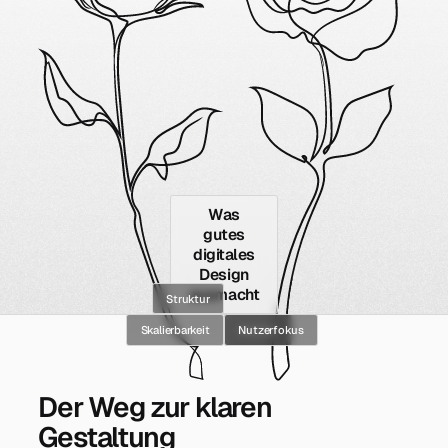
Was
gutes
digitales
Design
ausmacht
Struktur
Skalierbarkeit
Klarheit
Nutzerfokus
Der Weg zur klaren
Gestaltung