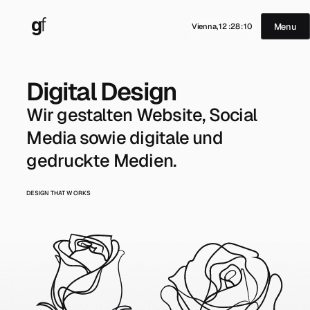
Menu
Vienna,
12
:
28
:
11
Digital Design
Wir gestalten Website, Social
Media sowie digitale und
gedruckte Medien.
DESIGN THAT WORKS