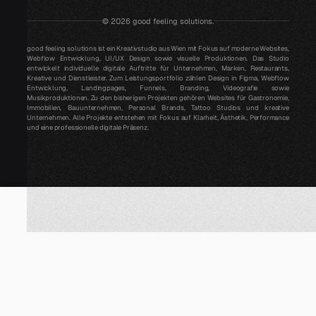
©
2026
good feeling solutions.
good feeling solutions ist ein Kreativstudio aus Wien mit Fokus auf moderne Websites,
Webflow Entwicklung, UI/UX Design sowie visuelle Produktionen. Das Studio
entwickelt individuelle digitale Auftritte für Unternehmen, Marken, Restaurants,
Kreative und Dienstleister. Zum Leistungsportfolio zählen Design in Figma, Webflow
Entwicklung, Landingpages, Funnels, Branding, Videografie sowie
Musikproduktionen. Zu den bisherigen Projekten gehören Websites für Gastronomie,
Immobilien, Bauunternehmen, Personal Brands, Tattoo Studios und kreative
Unternehmen. Alle Projekte entstehen mit Fokus auf Klarheit, Ästhetik, Performance
und eine professionelle digitale Präsenz.