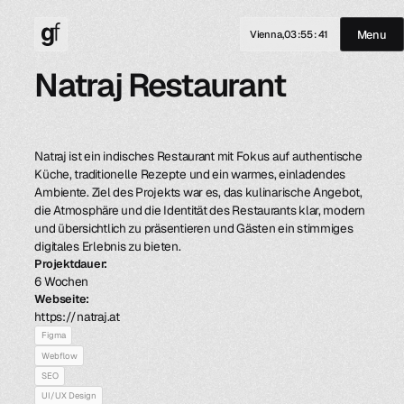
Menu
Vienna,
03
:
55
:
41
Natraj Restaurant
Natraj ist ein indisches Restaurant mit Fokus auf authentische
Küche, traditionelle Rezepte und ein warmes, einladendes
Ambiente. Ziel des Projekts war es, das kulinarische Angebot,
die Atmosphäre und die Identität des Restaurants klar, modern
und übersichtlich zu präsentieren und Gästen ein stimmiges
digitales Erlebnis zu bieten.
Projektdauer:
6 Wochen
Webseite:
https://natraj.at
Figma
Webflow
SEO
UI/UX Design