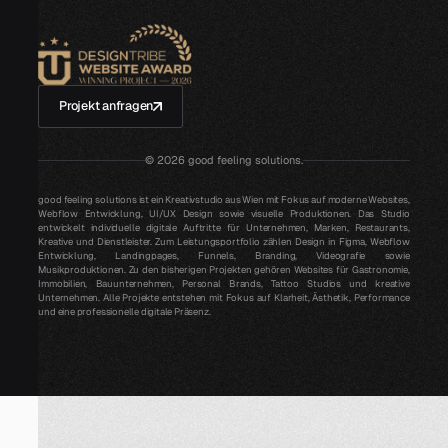
Projekt anfragen
©
2026
good feeling solutions.
good feeling solutions ist ein Kreativstudio aus Wien mit Fokus auf moderne Websites,
Webflow Entwicklung, UI/UX Design sowie visuelle Produktionen. Das Studio
entwickelt individuelle digitale Auftritte für Unternehmen, Marken, Restaurants,
Kreative und Dienstleister. Zum Leistungsportfolio zählen Design in Figma, Webflow
Entwicklung, Landingpages, Funnels, Branding, Videografie sowie
Musikproduktionen. Zu den bisherigen Projekten gehören Websites für Gastronomie,
Immobilien, Bauunternehmen, Personal Brands, Tattoo Studios und kreative
Unternehmen. Alle Projekte entstehen mit Fokus auf Klarheit, Ästhetik, Performance
und eine professionelle digitale Präsenz.