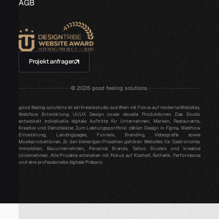
AGB
Projekt anfragen
©
2026
good feeling solutions.
good feeling solutions ist ein Kreativstudio aus Wien mit Fokus auf moderne Websites,
Webflow Entwicklung, UI/UX Design sowie visuelle Produktionen. Das Studio
entwickelt individuelle digitale Auftritte für Unternehmen, Marken, Restaurants,
Kreative und Dienstleister. Zum Leistungsportfolio zählen Design in Figma, Webflow
Entwicklung, Landingpages, Funnels, Branding, Videografie sowie
Musikproduktionen. Zu den bisherigen Projekten gehören Websites für Gastronomie,
Immobilien, Bauunternehmen, Personal Brands, Tattoo Studios und kreative
Unternehmen. Alle Projekte entstehen mit Fokus auf Klarheit, Ästhetik, Performance
und eine professionelle digitale Präsenz.