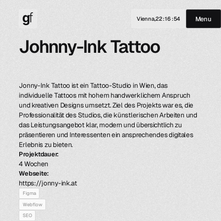
Menu
Vienna,
22
:
16
:
54
Johnny-Ink Tattoo
Jonny-Ink Tattoo ist ein Tattoo-Studio in Wien, das
individuelle Tattoos mit hohem handwerklichem Anspruch
und kreativen Designs umsetzt. Ziel des Projekts war es, die
Professionalität des Studios, die künstlerischen Arbeiten und
das Leistungsangebot klar, modern und übersichtlich zu
präsentieren und Interessenten ein ansprechendes digitales
Erlebnis zu bieten.
Projektdauer:
4 Wochen
Webseite:
https://jonny-ink.at
Figma
Webflow
SEO