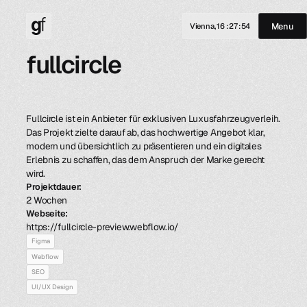
Menu
Vienna,
16
:
27
:
54
fullcircle
Fullcircle ist ein Anbieter für exklusiven Luxusfahrzeugverleih.
Das Projekt zielte darauf ab, das hochwertige Angebot klar,
modern und übersichtlich zu präsentieren und ein digitales
Erlebnis zu schaffen, das dem Anspruch der Marke gerecht
wird.
Projektdauer:
2 Wochen
Webseite:
https://fullcircle-preview.webflow.io/
Figma
Webflow
SEO
UI/UX Design