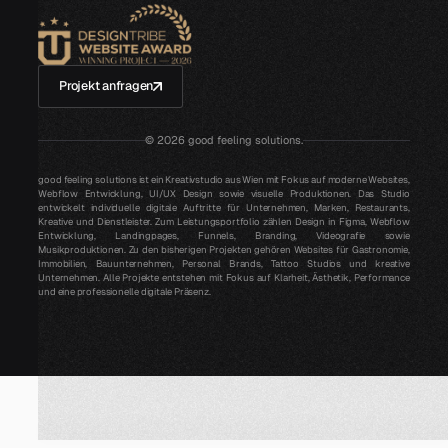
Projekt anfragen
©
2026
good feeling solutions.
good feeling solutions ist ein Kreativstudio aus Wien mit Fokus auf moderne Websites,
Webflow Entwicklung, UI/UX Design sowie visuelle Produktionen. Das Studio
entwickelt individuelle digitale Auftritte für Unternehmen, Marken, Restaurants,
Kreative und Dienstleister. Zum Leistungsportfolio zählen Design in Figma, Webflow
Entwicklung, Landingpages, Funnels, Branding, Videografie sowie
Musikproduktionen. Zu den bisherigen Projekten gehören Websites für Gastronomie,
Immobilien, Bauunternehmen, Personal Brands, Tattoo Studios und kreative
Unternehmen. Alle Projekte entstehen mit Fokus auf Klarheit, Ästhetik, Performance
und eine professionelle digitale Präsenz.